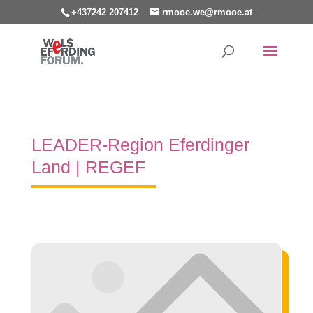
+437242 207412
rmooe.we@rmooe.at
LEADER-Region Eferdinger
Land | REGEF