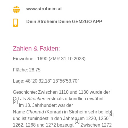

www.stroheim.at

Dein Stroheim Deine GEM2GO APP
Zahlen & Fakten:
Einwohner: 1690 (ZMR 31.10.2023)
Fläche: 28,75
Lage:
48°20’32.18″ 13°56’53.70″
Geschichte: Zwischen 11
10 und 1130 wurde der
Ort als
Strachen
erstmals urkundlich erwähnt.
[
3
]
Im 13. Jahrhundert war der
Name
Chunrad
(Konrad) in Stroheim sehr beliebt
[
4
]
und ist zumindest in den Jahren um 1220, 1250
,
[
3
]
1262, 1268 und 1272 bezeugt.
Zwischen 1272