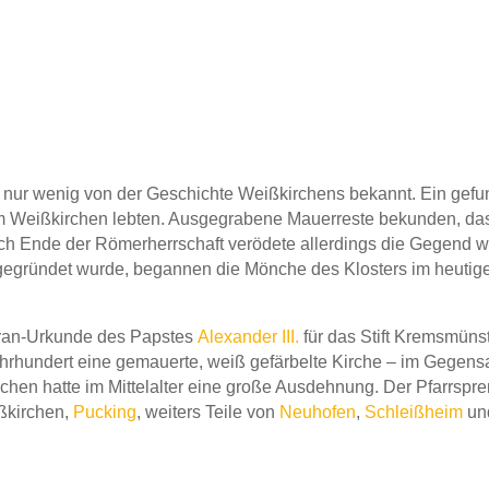
 nur wenig von der Geschichte Weißkirchens bekannt. Ein gefun
m Weißkirchen lebten. Ausgegrabene Mauerreste bekunden, das
h Ende der Römerherrschaft verödete allerdings die Gegend wi
gegründet wurde, begannen die Mönche des Klosters im heuti
eran-Urkunde des Papstes
Alexander III.
für das Stift Kremsmüns
ahrhundert eine gemauerte, weiß gefärbelte Kirche – im Gegensa
chen hatte im Mittelalter eine große Ausdehnung. Der Pfarrspre
ßkirchen,
Pucking
, weiters Teile von
Neuhofen
,
Schleißheim
un