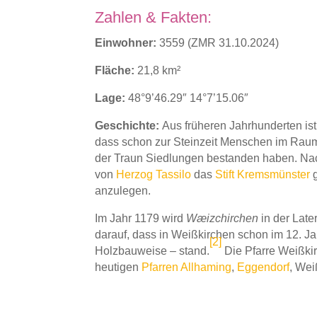
Zahlen & Fakten:
Einwohner:
3559 (ZMR 31.10.2024)
Fläche:
21,8 km²
Lage:
48°9’46.29″ 14°7’15.06″
Geschichte:
Aus früheren Jahrhunderten ist
dass schon zur Steinzeit Menschen im Rau
der Traun Siedlungen bestanden haben. Nac
von
Herzog Tassilo
das
Stift Kremsmünster
anzulegen.
Im Jahr 1179 wird
Wæizchirchen
in der Lat
darauf, dass in Weißkirchen schon im 12. J
[
2
]
Holzbauweise – stand.
Die Pfarre Weißkir
heutigen
Pfarren Allhaming
,
Eggendorf
, Wei