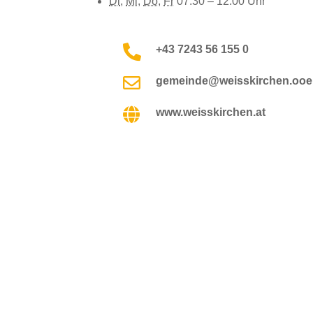
Di
,
Mi
,
Do
,
Fr
07:30 – 12:00
Uhr

+43 7243 56 155 0

gemeinde@weisskirchen.ooe.

www.weisskirchen.at